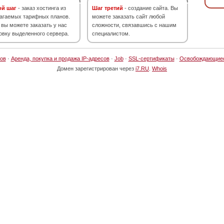
ой шаг
- заказ хостинга из
Шаг третий
- создание сайта. Вы
агаемых тарифных планов.
можете заказать сайт любой
 вы можете заказать у нас
сложности, связавшись с нашим
овку выделенного сервера.
специалистом.
ов
·
Аренда, покупка и продажа IP-адресов
·
Job
·
SSL-сертификаты
·
Освобождающие
Домен зарегистрирован через
i7.RU
.
Whois