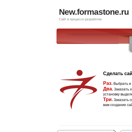
New.formastone.ru
Сайт в процессе разработки
Сделать сай
Раз.
Выбрать и
Два.
Заказать х
установку выдел
Три.
Заказать с
вам создание са