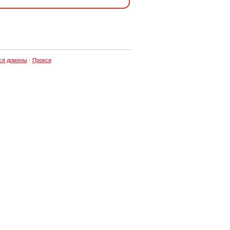
ся домены
·
Прокси