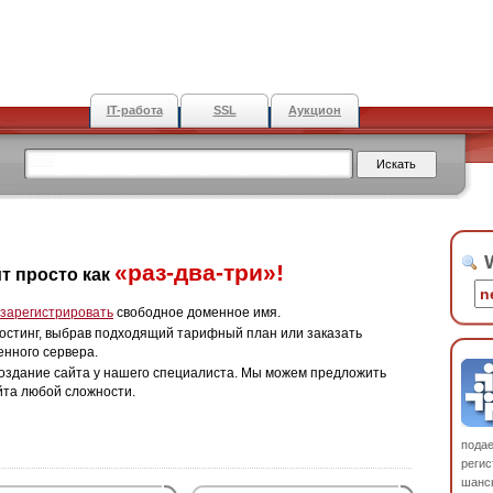
IT-работа
SSL
Аукцион
W
«раз-два-три»!
т просто как
зарегистрировать
свободное доменное имя.
остинг, выбрав подходящий тарифный план или заказать
енного сервера.
оздание сайта у нашего специалиста. Мы можем предложить
йта любой сложности.
пода
регис
шанс